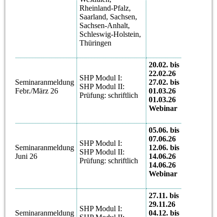
Rheinland-Pfalz,
Saarland, Sachsen,
Sachsen-Anhalt,
Schleswig-Holstein,
Thüringen
20.02. bis
22.02.26
SHP Modul I:
Seminaranmeldung
27.02. bis
08
SHP Modul II:
Febr./März 26
01.03.26
KW
Prüfung: schriftlich
01.03.26
Webinar
05.06. bis
07.06.26
SHP Modul I:
Seminaranmeldung
12.06. bis
23
SHP Modul II:
Juni 26
14.06.26
KW
Prüfung: schriftlich
14.06.26
Webinar
27.11. bis
29.11.26
SHP Modul I:
48
Seminaranmeldung
04.12. bis