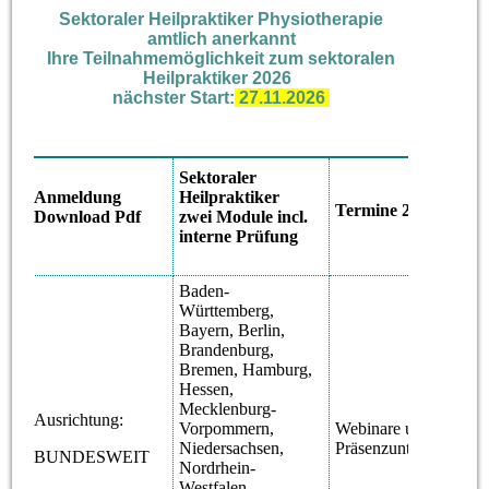
Sektoraler Heilpraktiker Physiotherapie
amtlich anerkannt
Ihre Teilnahmemöglichkeit zum sektoralen
Heilpraktiker 2026
nächster Start:
27.11.2026
Sektoraler
Ka
Anmeldung
Heilpraktiker
Ar
Termine 2026
Download Pdf
zwei Module incl.
Ve
interne Prüfung
Baden-
Württemberg,
Bayern, Berlin,
Brandenburg,
Bremen, Hamburg,
Hessen,
Det
Mecklenburg-
jew
Ausrichtung:
Vorpommern,
Webinare
und
bz
Niedersachsen,
Präsenzunterricht
BUNDESWEIT
im
Nordrhein-
Se
Westfalen,